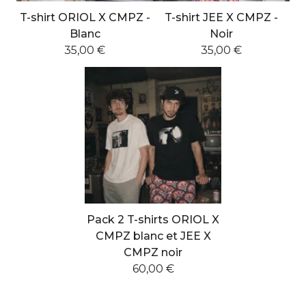
e
T-shirt ORIOL X CMPZ -
T-shirt JEE X CMPZ -
d
Blanc
Noir
35,00
€
35,00
€
P
r
o
d
u
c
t
Pack 2 T-shirts ORIOL X
s
CMPZ blanc et JEE X
CMPZ noir
60,00
€