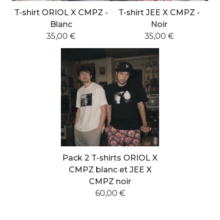
e
T-shirt ORIOL X CMPZ -
T-shirt JEE X CMPZ -
d
Blanc
Noir
35,00
€
35,00
€
P
r
o
d
u
c
t
Pack 2 T-shirts ORIOL X
s
CMPZ blanc et JEE X
CMPZ noir
60,00
€