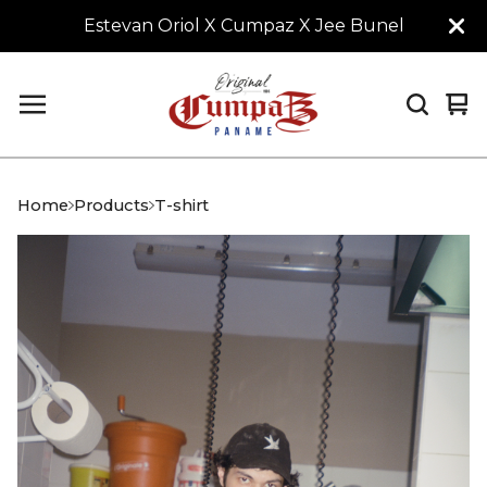
Estevan Oriol X Cumpaz X Jee Bunel
Vi
0
car
it
Home
Products
T-shirt