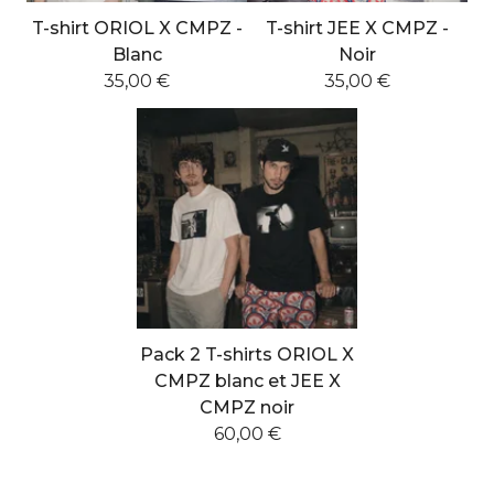
e
T-shirt ORIOL X CMPZ -
T-shirt JEE X CMPZ -
d
Blanc
Noir
35,00
€
35,00
€
P
r
o
d
u
c
t
Pack 2 T-shirts ORIOL X
s
CMPZ blanc et JEE X
CMPZ noir
60,00
€